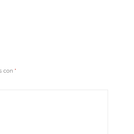
os con
*