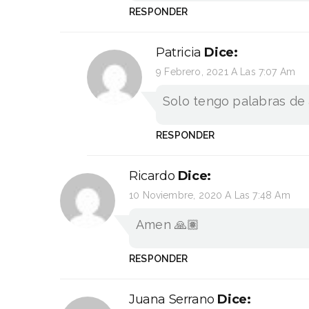
RESPONDER
Patricia
Dice:
9 Febrero, 2021 A Las 7:07 Am
Solo tengo palabras de
RESPONDER
Ricardo
Dice:
10 Noviembre, 2020 A Las 7:48 Am
Amen 🙏🏽
RESPONDER
Juana Serrano
Dice: