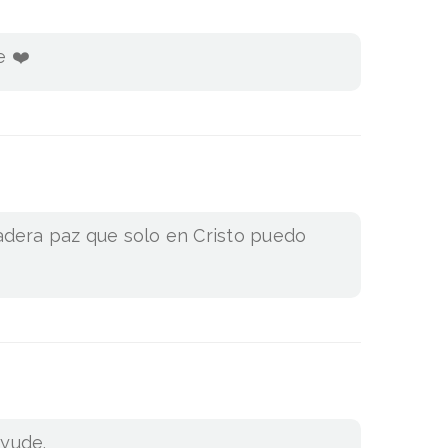
e ❤️
dadera paz que solo en Cristo puedo
ayude.